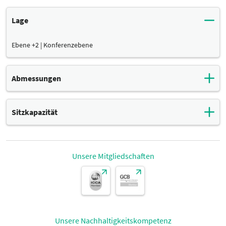
Lage
Ebene +2 | Konferenzebene
Abmessungen
Raumgröße
Sitzkapazität
Maße
33 m²
Reihenbestuhlung
Höhe
Sitzkapazität
21 Sitzplätze
Unsere Mitgliedschaften
Maße
3 m
parlamentarische Bestuhlung
Breite
Sitzkapazität
16 Sitzplätze
Maße
5 m
Unsere Nachhaltigkeitskompetenz
Bankettbestuhlung