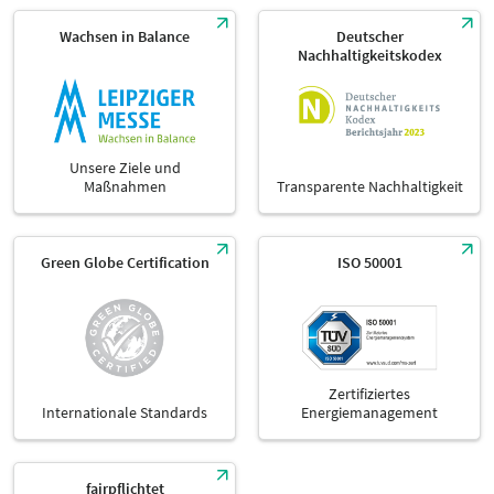
Länge
Sitzkapazität
10 Sitzplätze
Wachsen in Balance
Deutscher
Nachhaltigkeitskodex
Maße
6,20 m
Unsere Ziele und
Maßnahmen
Transparente Nachhaltigkeit
Green Globe Certification
ISO 50001
Zertifiziertes
Internationale Standards
Energiemanagement
fairpflichtet