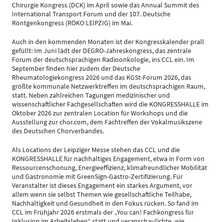
Chirurgie Kongress (DCK) im April sowie das Annual Summit des
International Transport Forum und der 107. Deutsche
Röntgenkongress (RÖKO LEIPZIG) im Mai.
Auch in den kommenden Monaten ist der Kongresskalender prall
gefüllt: Im Juni lädt der DEGRO-Jahreskongress, das zentrale
Forum der deutschsprachigen Radioonkologie, ins CCL ein. Im
September finden hier zudem der Deutsche
Rheumatologiekongress 2026 und das KGSt-Forum 2026, das
größte kommunale Netzwerktreffen im deutschsprachigen Raum,
statt. Neben zahlreichen Tagungen medizinischer und
wissenschaftlicher Fachgesellschaften wird die KONGRESSHALLE im
Oktober 2026 zur zentralen Location für Workshops und die
Ausstellung zur chor.com, dem Fachtreffen der Vokalmusikszene
des Deutschen Chorverbandes.
Als Locations der Leipziger Messe stehen das CCL und die
KONGRESSHALLE für nachhaltiges Engagement, etwa in Form von
Ressourcenschonung, Energieeffizienz, klimafreundlicher Mobilität
und Gastronomie mit GreenSign-Gastro-Zertifizierung. Für
Veranstalter ist dieses Engagement ein starkes Argument, vor
allem wenn sie selbst Themen wie gesellschaftliche Teilhabe,
Nachhaltigkeit und Gesundheit in den Fokus rücken. So fand im
CCL im Frühjahr 2026 erstmals der „You can! Fachkongress für
Inklusion im Arbeitsleben“ statt und veranschaulichte, wie