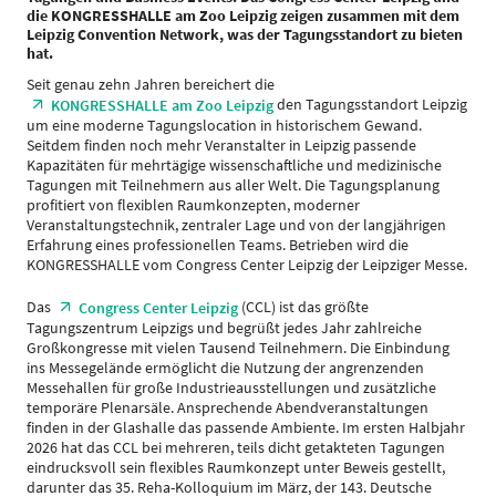
die KONGRESSHALLE am Zoo Leipzig zeigen zusammen mit dem
Leipzig Convention Network, was der Tagungsstandort zu bieten
hat.
Seit genau zehn Jahren bereichert die
den Tagungsstandort Leipzig
KONGRESSHALLE am Zoo Leipzig
um eine moderne Tagungslocation in historischem Gewand.
Seitdem finden noch mehr Veranstalter in Leipzig passende
Kapazitäten für mehrtägige wissenschaftliche und medizinische
Tagungen mit Teilnehmern aus aller Welt. Die Tagungsplanung
profitiert von flexiblen Raumkonzepten, moderner
Veranstaltungstechnik, zentraler Lage und von der langjährigen
Erfahrung eines professionellen Teams. Betrieben wird die
KONGRESSHALLE vom Congress Center Leipzig der Leipziger Messe.
Das
(CCL) ist das größte
Congress Center Leipzig
Tagungszentrum Leipzigs und begrüßt jedes Jahr zahlreiche
Großkongresse mit vielen Tausend Teilnehmern. Die Einbindung
ins Messegelände ermöglicht die Nutzung der angrenzenden
Messehallen für große Industrieausstellungen und zusätzliche
temporäre Plenarsäle. Ansprechende Abendveranstaltungen
finden in der Glashalle das passende Ambiente. Im ersten Halbjahr
2026 hat das CCL bei mehreren, teils dicht getakteten Tagungen
eindrucksvoll sein flexibles Raumkonzept unter Beweis gestellt,
darunter das 35. Reha-Kolloquium im März, der 143. Deutsche