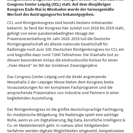
Congress Center Leipzig (CCL) statt. Auf dem diesjährigen
Kongress Ende Mai in Wiesbaden wurde der turnusgemäße
Wechsel des Austragungsortes bekanntgegeben.
CCL und Röntgenkongress sind bereits bestens miteinander
bekannt. So fand der Kongress hier zuletzt von 2016 bis 2019 statt,
gefolgt von einer pandemiebedingten Absage der
Präsenzveranstaltung im Jahr 2020. 2019 lud die Deutsche
Röntgengesellschaft als älteste nationale Gesellschaft für
Radiologie noch zum 100. Deutschen Röntgenkongress ins CCL ein
und begrüßte dazu rund 7.000 Teilnehmer. Die Glashalle bot zu
diesem besonderen Anlass die eindrucksvolle Kulisse für einen
„Feier-Abend“ im Stil der Goldenen Zwanzigerjahre.
Das Congress Center Leipzig und die direkt angrenzende
Messehalle 2 der Leipziger Messe bieten dem Kongress beste
Voraussetzungen für ein komplexes Fachprogramm und die
ansprechende Präsentation von Industrie und Partnern in einer
begleitenden Ausstellung.
Der Röntgenkongress ist die größte deutschsprachige Fachtagung
für medizinische Bildgebung. Die Radiologie spielt eine wichtige
Rolle, wenn es um Digitalisierung, Big Data, künstliche Intelligenz &
Co. im Medizinbereich geht. In nahezu allen bildgebenden
Verfahren werden digitale Möglichkeiten eingesetzt, beispielsweise